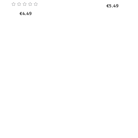
€
5.49
€
4.49
8197
1143
Masonry Layouts
Only The Best