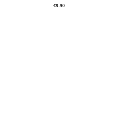
€
9.90
2177
Elated Design