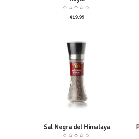
€
19.95
ADD TO CART
Sal Negra del Himalaya
P