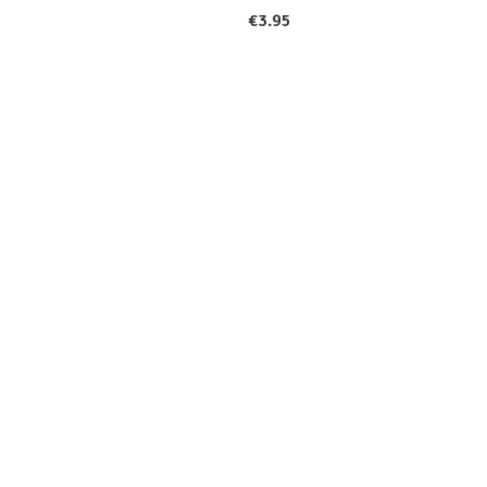
€
3.95
9859
Icon Collections