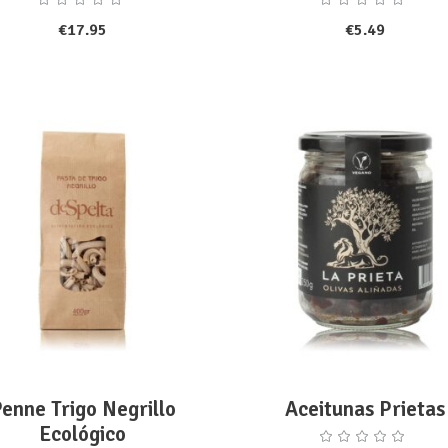
€
17.95
€
5.49
ADD TO CART
ADD TO CART
enne Trigo Negrillo
Aceitunas Prietas
Ecológico