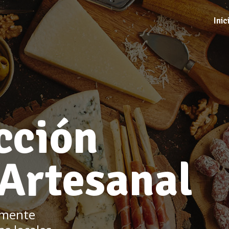
Inic
cción
 Artesanal
amente