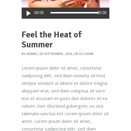
Reproductor
00:00
00:00
de
audio
Feel the Heat of
Summer
BY
ADMIN
20 SEPTIEMBRE, 2016
BLOG HOME
Lorem ipsum dolor sit amet, consetetur
sadipscing elitr, sed diam nonumy eirmod
tempor invidunt ut labore et dolore magna
aliquyam erat, sed diam voluptua. At vero
eos et accusam et justo duo dolores et ea
rebum. Stet clita kasd gubergren, no sea
takimata sanctus est Lorem ipsum dolor sit
amet. Lorem ipsum dolor sit amet,
consetetur sadipscing elitr, sed diam